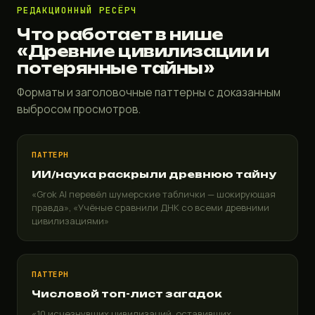
РЕДАКЦИОННЫЙ РЕСЁРЧ
Что работает в нише
«Древние цивилизации и
потерянные тайны»
Форматы и заголовочные паттерны с доказанным
выбросом просмотров.
ПАТТЕРН
ИИ/наука раскрыли древнюю тайну
«Grok AI перевёл шумерские таблички — шокирующая
правда», «Учёные сравнили ДНК со всеми древними
цивилизациями»
ПАТТЕРН
Числовой топ-лист загадок
«10 исчезнувших цивилизаций, оставивших