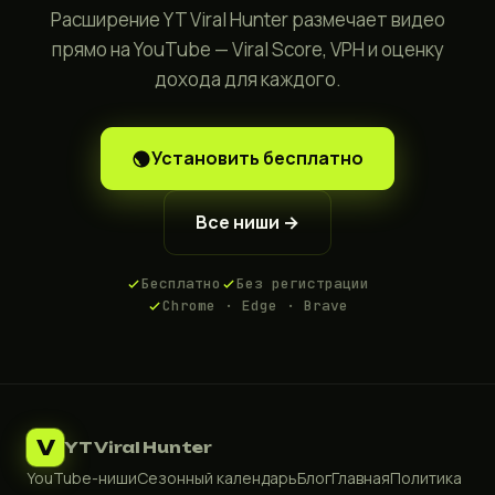
Расширение YT Viral Hunter размечает видео
прямо на YouTube — Viral Score, VPH и оценку
дохода для каждого.
Установить бесплатно
Все ниши →
Бесплатно
Без регистрации
Chrome · Edge · Brave
V
YT Viral Hunter
YouTube-ниши
Сезонный календарь
Блог
Главная
Политика