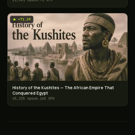
21,361 просм.
91 VPH
🔥 ×71.39
History of the Kushites — The African Empire That
Conquered Egypt
45,335 просм.
165 VPH