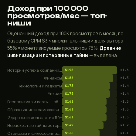
Доход при 100 000
просмотров/мес — топ-
ниши
Оценочный доход при 100K просмотров в месяц по
базовому CPM $3 × множитель ниши × доля автора
55% × монетизируемые просмотры 75%.
Древние
цивилизации и потерянные тайны
— выделена.
Истории успеха компаний и бизнес-документалки
$198
×1.6
Финансы
$186
×1.5
Технологии и гаджеты
$173
×1.4
Бизнес
$173
×1.4
Геополитика и карты — объяснялки мировых конфликтов
$161
×1.3
Образование и саморазвитие
$161
×1.3
Здоровье и долголетие 50+
$161
×1.3
Нераскрытые тайны истории
$149
×1.2
Стоицизм и философия жизни
$136
×1.1