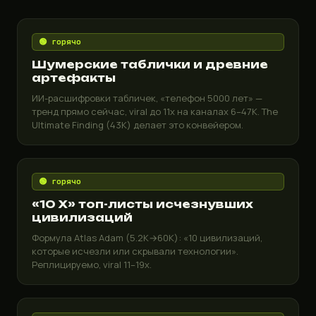
🟢 горячо
Шумерские таблички и древние
артефакты
ИИ-расшифровки табличек, «телефон 5000 лет» —
тренд прямо сейчас, viral до 11x на каналах 6–47K. The
Ultimate Finding (43K) делает это конвейером.
🟢 горячо
«10 X» топ-листы исчезнувших
цивилизаций
Формула Atlas Adam (5.2K→60K): «10 цивилизаций,
которые исчезли или скрывали технологии».
Реплицируемо, viral 11–19x.