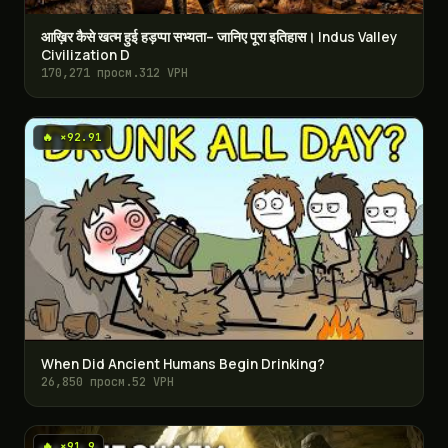
आख़िर कैसे खत्म हुई हड़प्पा सभ्यता– जानिए पूरा इतिहास। Indus Valley
Civilization D
170,271 просм.
312 VPH
🔥 ×92.91
When Did Ancient Humans Begin Drinking?
26,850 просм.
52 VPH
🔥 ×91.9