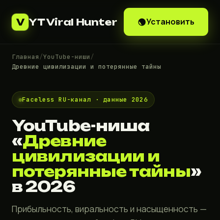
YT Viral Hunter
Установить
V
Главная
/
YouTube-ниши
/
Древние цивилизации и потерянные тайны
Faceless RU-канал · данные 2026
YouTube-ниша
«
Древние
цивилизации и
потерянные тайны
»
в 2026
Прибыльность, виральность и насыщенность —