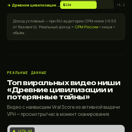
→
Древние цивилизации и потерянные тайны
$136
×1.1
Доход условный — при RU-аудитории CPM ниже (×0.53
от базового). Реальный доход =
CPM России
× ниша ×
объём.
РЕАЛЬНЫЕ ДАННЫЕ
Топ виральных видео ниши
«Древние цивилизации и
потерянные тайны»
Видео с наивысшим Viral Score из активной выдачи.
VPH — просмотры/час в момент сканирования.
🔥 ×176.42