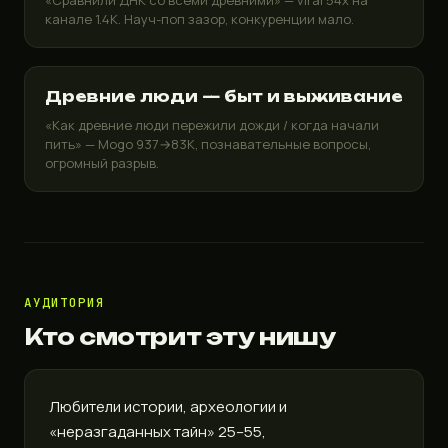
«Сравнили ДНК со всеми древними» — viral 54x на
канале 1.4K. Науч-поп зазор, конкуренции мало.
Древние люди — быт и выживание
«Как древние люди пережили дожди / когда начали
пить» — Mogo 937→83K, познавательные вопросы,
огромный разрыв.
АУДИТОРИЯ
Кто смотрит эту нишу
Любители истории, археологии и
«неразгаданных тайн» 25–55,