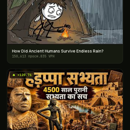
How Did Ancient Humans Survive Endless Rain?
150,613 просм.
835 VPH
🔥 ×120.76