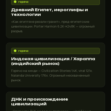
🟢 горячо
Древний Египет, иероглифы и
технологии
«Как египтяне резали гранит», пред-египетские
цивилизации. Porter Harmon 6.2K→248K — огромный
разрыв.
🟢 горячо
Индская цивилизация / Хараппа
(индийский рынок)
Горячо на хинди — Civilization Stories 1.4K, viral 121x.
Nalanda University 176x. Огромный неохваченный
рынок.
ДНК и происхождение
цивилизаций