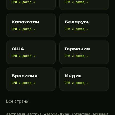
CPM и доход →
CPM и доход →
Казахстан
Беларусь
CPM и доход →
CPM и доход →
США
Германия
CPM и доход →
CPM и доход →
Бразилия
Индия
CPM и доход →
CPM и доход →
Все страны:
Австралия
·
Австрия
·
Азербайджан
·
Аргентина
·
Армения