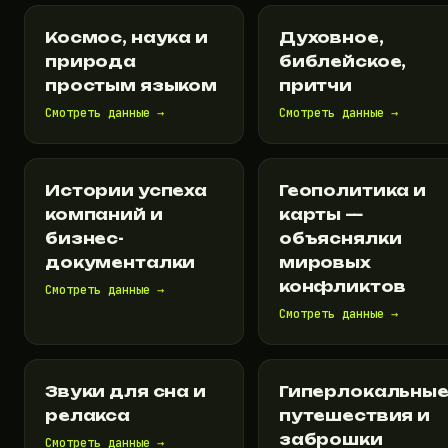
Космос, наука и
Духовное,
природа
библейское,
простым языком
притчи
Смотреть данные →
Смотреть данные →
Истории успеха
Геополитика и
компаний и
карты —
бизнес-
объяснялки
документалки
мировых
конфликтов
Смотреть данные →
Смотреть данные →
Звуки для сна и
Гиперлокальны
релакса
путешествия и
заброшки
Смотреть данные →