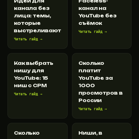
Идеи для
Faceless-
канала без
канал на
лица: темы,
YouTube без
которые
съёмок
выстреливают
Читать гайд →
Читать гайд →
Как выбрать
Сколько
нишу для
платит
YouTube: 15
YouTube за
ниш с CPM
1000
просмотров в
Читать гайд →
России
Читать гайд →
Сколько
Ниши, в