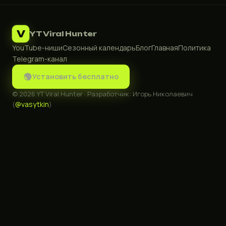
V
YT Viral Hunter
YouTube-ниши
Сезонный календарь
Блог
Главная
Политика
Telegram-канал
Установить бесплатно
© 2026 YT Viral Hunter · Разработчик: Игорь Николаевич
@vasytkin
(
)