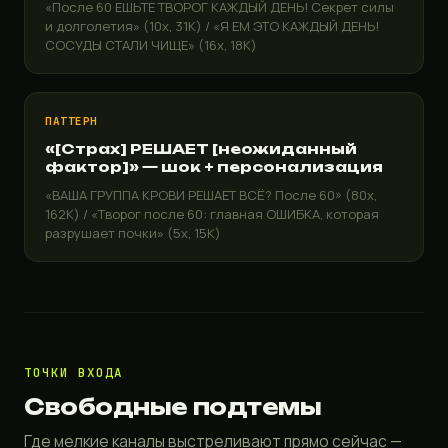
«После 60 ЕШЬТЕ ТВОРОГ КАЖДЫЙ ДЕНЬ! Секрет силы
и долголетия» (10x, 31K) / «Я ЕМ ЭТО КАЖДЫЙ ДЕНЬ!
СОСУДЫ СТАЛИ ЧИЩЕ» (16x, 18K)
ПАТТЕРН
«[Страх] РЕШАЕТ [неожиданный
фактор]» — шок + персонализация
«ВАША ГРУППА КРОВИ РЕШАЕТ ВСЁ? После 60» (80x,
162K) / «Творог после 60: главная ОШИБКА, которая
разрушает почки» (5x, 15K)
ТОЧКИ ВХОДА
Свободные подтемы
Где мелкие каналы выстреливают прямо сейчас —