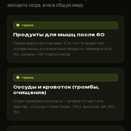
заходить сюда, а не в общую нишу.
🟢 горячо
Продукты для мышц после 60
Самая вирусная подтема: 5 из топ-10 видео про
потерю мышц и конкретные продукты. Медиана viral
14x, каналы 1–6K подписчиков.
🟢 горячо
Сосуды и кровоток (тромбы,
очищение)
Страх тромбов и инсульта — второй по частоте
триггер. «Сосуды стали чище» (16x), высокий vph 100–
150.