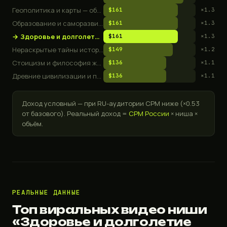
Геополитика и карты — объяснялки мировых конфликтов
$161
×1.3
Образование и саморазвитие
$161
×1.3
→
Здоровье и долголетие 50+
$161
×1.3
Нераскрытые тайны истории
$149
×1.2
Стоицизм и философия жизни
$136
×1.1
Древние цивилизации и потерянные тайны
$136
×1.1
Доход условный — при RU-аудитории CPM ниже (×0.53
от базового). Реальный доход =
CPM России
× ниша ×
объём.
РЕАЛЬНЫЕ ДАННЫЕ
Топ виральных видео ниши
«Здоровье и долголетие