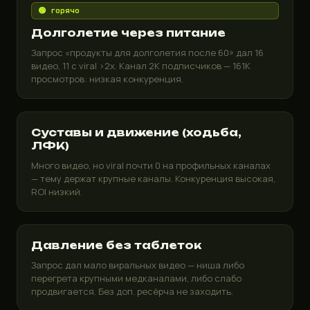
🟢 горячо
Долголетие через питание
Запрос «продукты для долголетия после 60» дал 16
видео, 11 с viral >2x. Канал 2K подписчиков — 161K
просмотров: низкая конкуренция.
Суставы и движение (ходьба,
ЛФК)
Много видео, но viral почти 0 на профильных каналах
— тему держат крупные каналы. Конкуренция высокая,
ROI низкий.
Давление без таблеток
Запрос дал мало виральных видео — ниша либо
перегрета крупными медканалами, либо слабо
продвигается. Без доп. ресёрча не заходить.