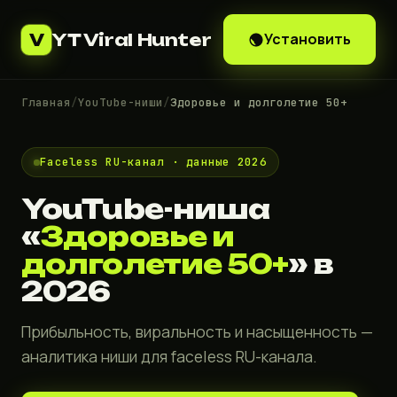
YT Viral Hunter
Установить
V
Главная
/
YouTube-ниши
/
Здоровье и долголетие 50+
Faceless RU-канал · данные 2026
YouTube-ниша
«
Здоровье и
долголетие 50+
» в
2026
Прибыльность, виральность и насыщенность —
аналитика ниши для faceless RU-канала.