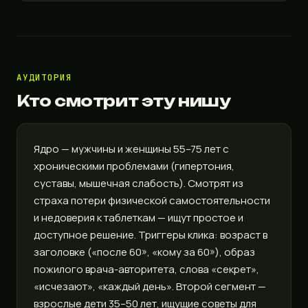
АУДИТОРИЯ
Кто смотрит эту нишу
Ядро — мужчины и женщины 55–75 лет с
хроническими проблемами (гипертония,
суставы, мышечная слабость). Смотрят из
страха потери физической самостоятельности
и недоверия к таблеткам — ищут простое и
доступное решение. Триггеры клика: возраст в
заголовке («после 60», «кому за 60»), образ
пожилого врача-авторитета, слова «секрет»,
«исчезают», «каждый день». Второй сегмент —
взрослые дети 35–50 лет, ищущие советы для