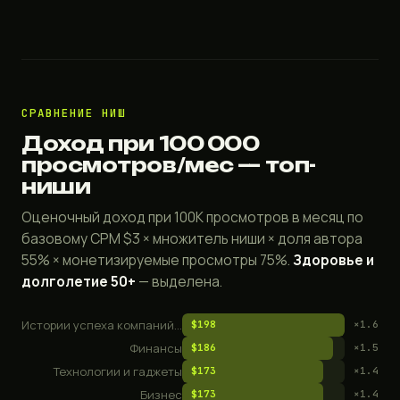
СРАВНЕНИЕ НИШ
Доход при 100 000
просмотров/мес — топ-
ниши
Оценочный доход при 100K просмотров в месяц по
базовому CPM $3 × множитель ниши × доля автора
55% × монетизируемые просмотры 75%.
Здоровье и
долголетие 50+
— выделена.
Истории успеха компаний и бизнес-документалки
$198
×1.6
Финансы
$186
×1.5
Технологии и гаджеты
$173
×1.4
Бизнес
$173
×1.4