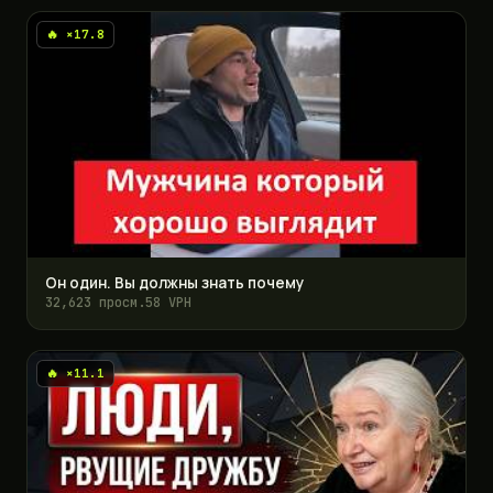
🔥 ×17.8
Он один. Вы должны знать почему
32,623 просм.
58 VPH
🔥 ×11.1