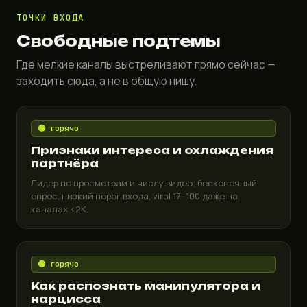
ТОЧКИ ВХОДА
Свободные подтемы
Где мелкие каналы выстреливают прямо сейчас —
заходить сюда, а не в общую нишу.
🟢 горячо
Признаки интереса и охлаждения
партнёра
Лидер по просмотрам и числу видео; бесконечный
спрос, низкий порог входа, viral 17–100 даже на
каналах <2K.
🟢 горячо
Как распознать манипулятора и
нарцисса