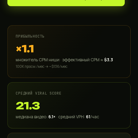
ПРИБЫЛЬНОСТЬ
×1.1
множитель CPM ниши · эффективный CPM ≈
$3.3
100K просм./мес → ~$136/мес
СРЕДНИЙ VIRAL SCORE
21.3
медиана видео:
6.1×
· средний VPH:
61
/час