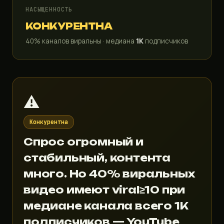
НАСЫЩЕННОСТЬ
КОНКУРЕНТНА
40% каналов виральны · медиана
1K
подписчиков
⚠️
Конкурентна
Спрос огромный и
стабильный, контента
много. Но 40% виральных
видео имеют viral≥10 при
медиане канала всего 1K
подписчиков — YouTube