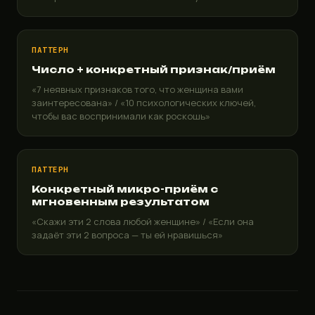
ПАТТЕРН
Число + конкретный признак/приём
«7 неявных признаков того, что женщина вами
заинтересована» / «10 психологических ключей,
чтобы вас воспринимали как роскошь»
ПАТТЕРН
Конкретный микро-приём с
мгновенным результатом
«Скажи эти 2 слова любой женщине» / «Если она
задаёт эти 2 вопроса — ты ей нравишься»