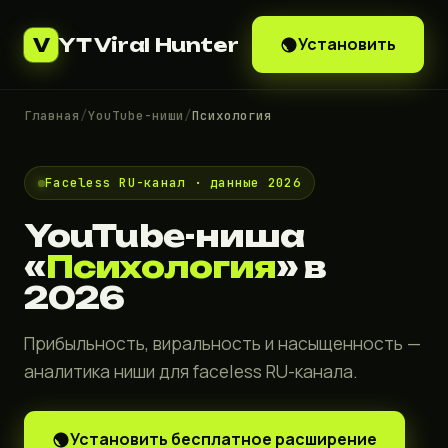
YT Viral Hunter
Установить
V
Главная
/
YouTube-ниши
/
Психология
Faceless RU-канал · данные 2026
YouTube-ниша
«
Психология
» в
2026
Прибыльность, виральность и насыщенность —
аналитика ниши для faceless RU-канала.
Установить бесплатное расширение