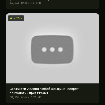
46,944 просм.
94 VPH
🔥 ×37.5
Скажи эти 2 слова любой женщине: секрет
психологии притяжения
38,258 просм.
109 VPH