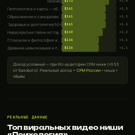
Бизнес
$173
×1.4
Геополитика и карты — объяснялки мировых конфликтов
$161
×1.3
Образование и саморазвитие
$161
×1.3
Здоровье и долголетие 50+
$161
×1.3
Нераскрытые тайны истории
$149
×1.2
Стоицизм и философия жизни
$136
×1.1
Древние цивилизации и потерянные тайны
$136
×1.1
Доход условный — при RU-аудитории CPM ниже (×0.53
от базового). Реальный доход =
CPM России
× ниша ×
объём.
РЕАЛЬНЫЕ ДАННЫЕ
Топ виральных видео ниши
«Психология»