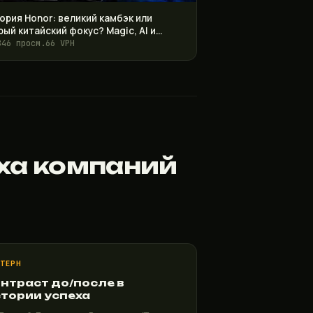
ория Honor: великий камбэк или
рый китайский фокус? Magic, AI и
вращение
846 просм.
66 VPH
еха компаний
ТТЕРН
нтраст до/после в
тории успеха