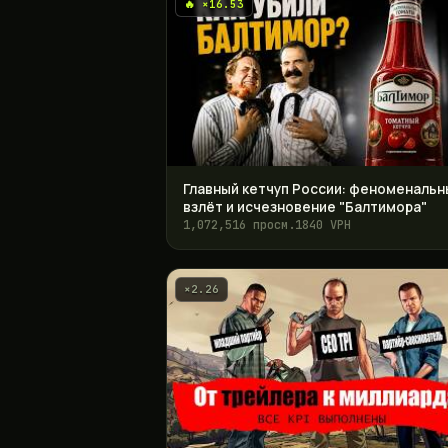
🔥 ×16.53
Главный кетчуп России: феноменальн
взлёт и исчезновение "Балтимора"
1,072,516 просм.
1840 VPH
×2.26