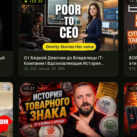
🔥 ×12.33
×4.
ый
От Бедной Девочки до Владелицы IT-
BOR
Компании | Вдохновляющая История
эти
Успеха Алины
12,332 просм.
37 VPH
573
×2.17
×1.