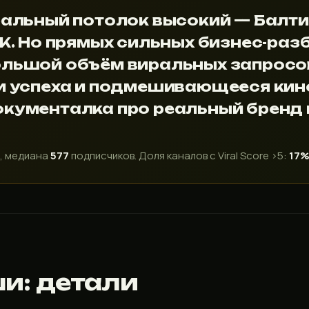
ральный потолок высокий — Балтим
5K. Но прямых сильных бизнес-раз
ольшой объём виральных запросов
и успеха и подмешивающееся кино
окументалка про реальный бренд
и, медиана
577
подписчиков. Доля каналов с Viral Score >5:
17
и: детали