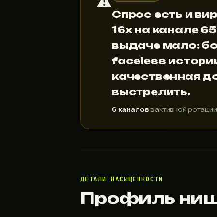
⚠️
Спрос есть и ви
16x на канале 6
выдаче мало: б
faceless истори
качественная д
выстрелить.
6 каналов
в активной ротаци
ДЕТАЛИ НАСЫЩЕННОСТИ
Профиль ниш