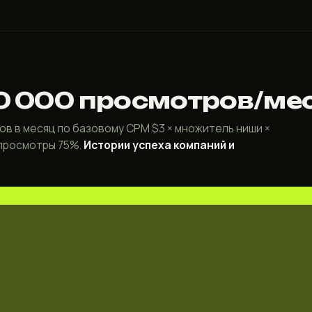
0 000 просмотров/ме
в в месяц по базовому CPM $3 × множитель ниши ×
 просмотры 75%.
Истории успеха компаний и