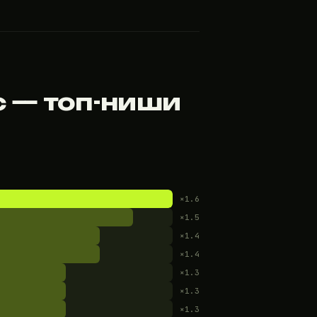
с — топ-ниши
×1.6
×1.5
×1.4
×1.4
×1.3
×1.3
×1.3