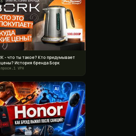
55
K - что ты такое? Кто придумывает
 цены? История бренда Борк
 просм.
1 VPH
67