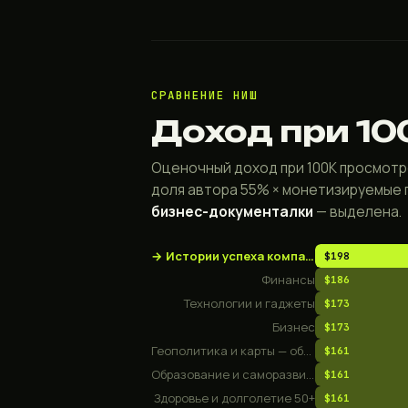
СРАВНЕНИЕ НИШ
Доход при 10
Оценочный доход при 100K просмотро
доля автора 55% × монетизируемые
бизнес-документалки
— выделена.
→
Истории успеха компаний и бизнес-документалки
$198
Финансы
$186
Технологии и гаджеты
$173
Бизнес
$173
Геополитика и карты — объяснялки мировых конфликтов
$161
Образование и саморазвитие
$161
Здоровье и долголетие 50+
$161