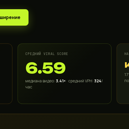
сширение
СРЕДНИЙ VIRAL SCORE
НА
6.59
17
по
медиана видео:
3.41×
· средний VPH:
324
/
час