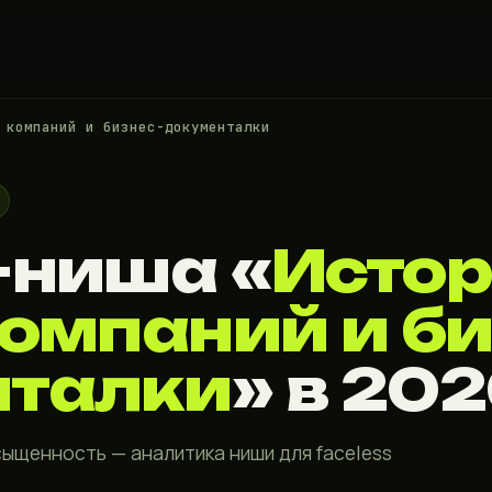
 компаний и бизнес-документалки
-ниша «
Исто
компаний и би
нталки
» в 20
сыщенность — аналитика ниши для faceless