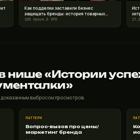
чит
Как подделки заставили бизнес
Ист
защищать бренды: история товарных
хит
знаков
воз
100 просм.
0 VPH
17,
 в нише «Истории усп
ументалки»
 доказанным выбросом просмотров.
ПАТТЕРН
ПА
Вопрос-вызов про цены/
Ко
маркетинг бренда
ис