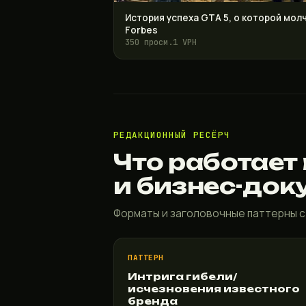
История успеха GTA 5, о которой мол
Forbes
350 просм.
1 VPH
РЕДАКЦИОННЫЙ РЕСЁРЧ
Что работает
и бизнес-док
Форматы и заголовочные паттерны с
ПАТТЕРН
Интрига гибели/
исчезновения известного
бренда