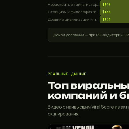
Нераскрытые тайны истории
$149
Стоицизм и философия жизни
$136
Древние цивилизации и потерянные тайны
$136
Доход условный — при RU-аудитории CPM
РЕАЛЬНЫЕ ДАННЫЕ
Топ виральны
компаний и 
Видео с наивысшим Viral Score из ак
сканирования.