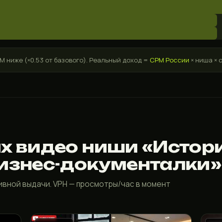
 ниже (×0.53 от базового). Реальный доход =
CPM России
× ниша × 
х видео ниши «Истор
бизнес-документалки»
тивной выдачи. VPH — просмотры/час в момент