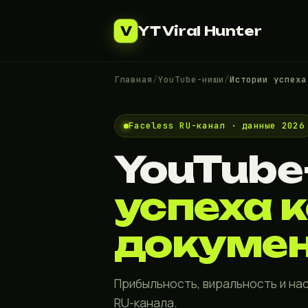
YT Viral Hunter
V
Главная
/
YouTube-ниши
/
Истории успеха
Faceless RU-канал · данные 2026
YouTube
успеха 
докуме
Прибыльность, виральность и на
RU-канала.