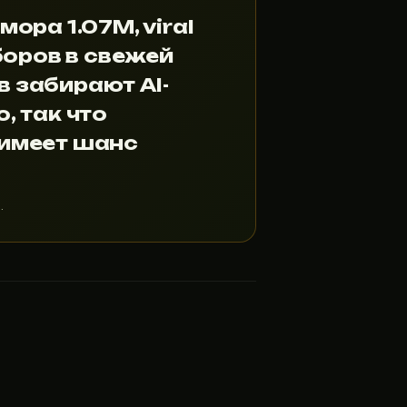
ора 1.07M, viral
боров в свежей
 забирают AI-
, так что
 имеет шанс
%
.