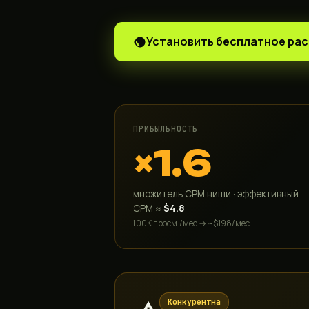
Установить бесплатное ра
ПРИБЫЛЬНОСТЬ
×1.6
множитель CPM ниши · эффективный
CPM ≈
$4.8
100K просм./мес → ~$198/мес
Конкурентна