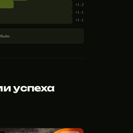
×1.2
×1.1
×1.1
объём.
ии успеха