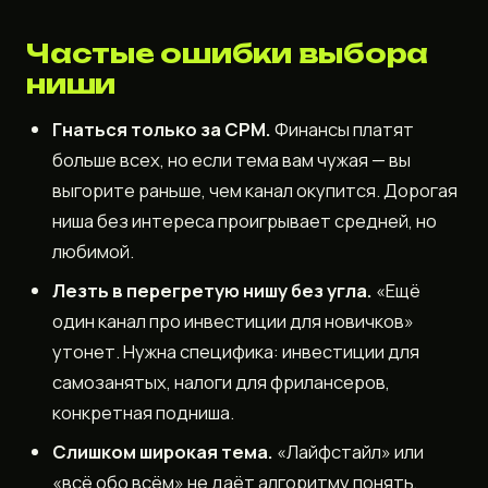
Частые ошибки выбора
ниши
Гнаться только за CPM.
Финансы платят
больше всех, но если тема вам чужая — вы
выгорите раньше, чем канал окупится. Дорогая
ниша без интереса проигрывает средней, но
любимой.
Лезть в перегретую нишу без угла.
«Ещё
один канал про инвестиции для новичков»
утонет. Нужна специфика: инвестиции для
самозанятых, налоги для фрилансеров,
конкретная подниша.
Слишком широкая тема.
«Лайфстайл» или
«всё обо всём» не даёт алгоритму понять,