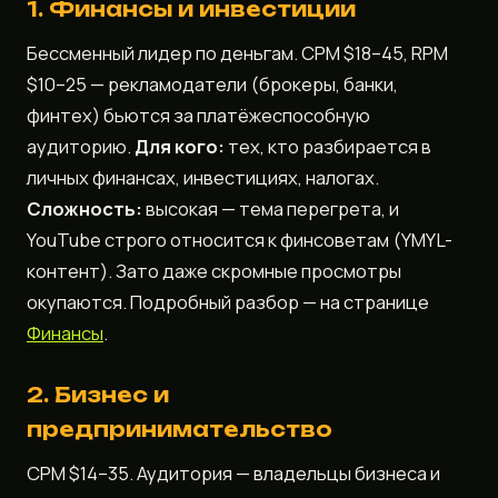
1. Финансы и инвестиции
Бессменный лидер по деньгам. CPM $18–45, RPM
$10–25 — рекламодатели (брокеры, банки,
финтех) бьются за платёжеспособную
аудиторию.
Для кого:
тех, кто разбирается в
личных финансах, инвестициях, налогах.
Сложность:
высокая — тема перегрета, и
YouTube строго относится к финсоветам (YMYL-
контент). Зато даже скромные просмотры
окупаются. Подробный разбор — на странице
Финансы
.
2. Бизнес и
предпринимательство
CPM $14–35. Аудитория — владельцы бизнеса и