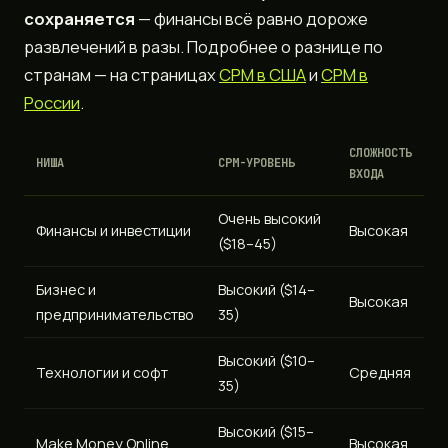
сохраняется
— финансы всё равно дороже
развлечений в разы. Подробнее о разнице по
странам — на страницах
CPM в США
и
CPM в
России
.
СЛОЖНОСТЬ
НИША
CPM-УРОВЕНЬ
ВХОДА
Очень высокий
Финансы и инвестиции
Высокая
($18–45)
Бизнес и
Высокий ($14–
Высокая
предпринимательство
35)
Высокий ($10–
Технологии и софт
Средняя
35)
Высокий ($15–
Make Money Online
Высокая