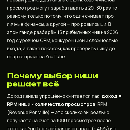
просмотров могут зарабатывать в 20–30 раз по-
разному только потому, что один снимает про
личные финансы, а другой — про розыгрыши. В
этом гайде разберём 15 прибыльных ниш на 2026
год с уровнем CPM, конкуренцией и сложностью
входа, а также покажем, как проверить нишу до
старта прямо на YouTube.
Почему выбор ниши
решает всё
Доход канала упрощённо считается так:
доход =
RPM ниши × количество просмотров
. RPM
(Revenue Per Mille) — это сколько вы реально
получаете на счёт за 1000 просмотров после
того, как YouTube забрал свою долю (~45%) и с