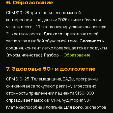
6. Образование
CPM $10–28 при относительно мягкой
конкуренции — по данным 2026 в нише обучения
языкам всего ~10 тыс. конкурирующих каналов при
21-кратном росте.
Для кого:
преподавателей,
экспертов в любой обучаемой теме.
Сложность:
средняя, контент легко превращается в продукты
(курсы, членство). Разбор —
Образование
.
7. Здоровье 50+ и долголетие
CPM $10–25. Телемедицина, БАДы, программы
снижения веса покупают рекламу агрессивно:
стоимость привлечения пациента $150–800
оправдывает высокий CPM. Аудитория 50+
платёжеспособна и лояльна.
Для кого:
экспертов