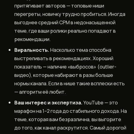
притягивает авторов — топовые ниши
перегреты, новичку трудно пробиться. Иногда
выгоднее средний CPM в недонасыщенной
теме, где ваши ролики реально попадают в
рекомендации.
Виральность.
Насколько тема способна
выстреливать в рекомендациях. Хороший
показатель — наличие «выбросов» (outlier-
видео), которые набирают в разы больше
нормы канала. Если в нише такие всплески есть
— алгоритм её любит.
Ваш интерес и экспертиза.
YouTube — это
марафон на 1–2 года до стабильного дохода. На
теме, которая вам безразлична, вы выгорите
до того, как канал раскрутится. Самый дорогой