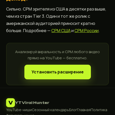
Сильно. CPM зрителя из США в десятки раз выше,
чем из стран Tier 3. Один и тот же ролик с
американской аудиторией приносит кратно
больше. Подробнее —
CPM США
и
CPM России
.
Анализируй виральность и CPM любого видео
прямо на YouTube — бесплатно.
Установить расширение
V
YT Viral Hunter
YouTube-ниши
Сезонный календарь
Блог
Главная
Политика