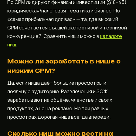
По CPM лидируют финансы и инвестиции ($18–45),
юридическая/налоговая тематика и бизнес. Но
«самая прибыльная для вас» — та, где высокий
CPM сочетается с вашей экспертизой и терпимой
конкуренцией. Сравнить ниши можно в
каталоге
ниш
.
Можно ли заработать в нише с
низким CPM?
Да, если ниша даёт большие просмотры и
лояльную аудиторию. Развлечения и ЗОЖ
зарабатывают на объёме, членстве и своих
продуктах, а не на рекламе. Но при равных
просмотрах дорогая ниша всегда впереди.
Сколько ниш можно вести на