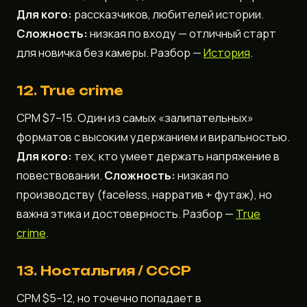
Для кого:
рассказчиков, любителей истории.
Сложность:
низкая по входу — отличный старт
для новичка без камеры. Разбор —
История
.
12. True crime
CPM $7–15. Один из самых «залипательных»
форматов с высоким удержанием и виральностью.
Для кого:
тех, кто умеет держать напряжение в
повествовании.
Сложность:
низкая по
производству (faceless, нарратив + футаж), но
важна этика и достоверность. Разбор —
True
crime
.
13. Ностальгия / СССР
CPM $5–12, но точечно попадает в