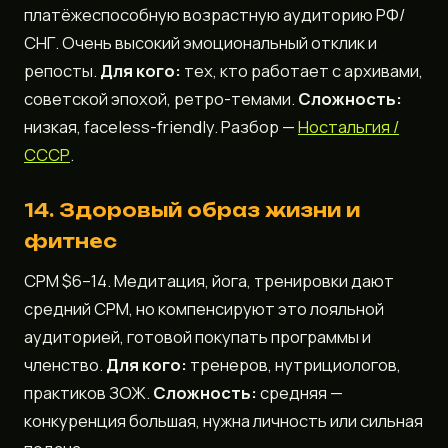
платёжеспособную возрастную аудиторию РФ/
СНГ. Очень высокий эмоциональный отклик и
репосты.
Для кого:
тех, кто работает с архивами,
советской эпохой, ретро-темами.
Сложность:
низкая, faceless-friendly. Разбор —
Ностальгия /
СССР
.
14. Здоровый образ жизни и
фитнес
CPM $6–14. Медитация, йога, тренировки дают
средний CPM, но компенсируют это лояльной
аудиторией, готовой покупать программы и
членство.
Для кого:
тренеров, нутрициологов,
практиков ЗОЖ.
Сложность:
средняя —
конкуренция большая, нужна личность или сильная