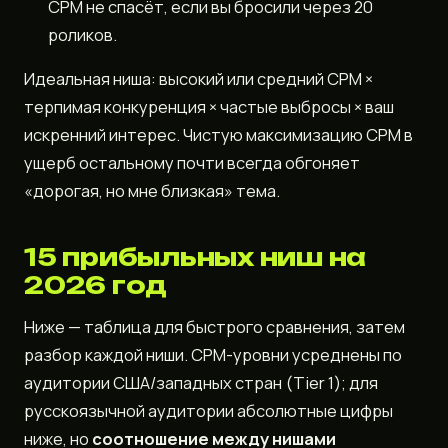
CPM не спасёт, если вы бросили через 20
роликов.
Идеальная ниша: высокий или средний CPM ×
терпимая конкуренция × частые выбросы × ваш
искренний интерес. Чистую максимизацию CPM в
ущерб остальному почти всегда обгоняет
«дорогая, но мне близкая» тема.
15 прибыльных ниш на
2026 год
Ниже — таблица для быстрого сравнения, затем
разбор каждой ниши. CPM-уровни усреднены по
аудитории США/западных стран (Tier 1); для
русскоязычной аудитории абсолютные цифры
ниже, но
соотношение между нишами