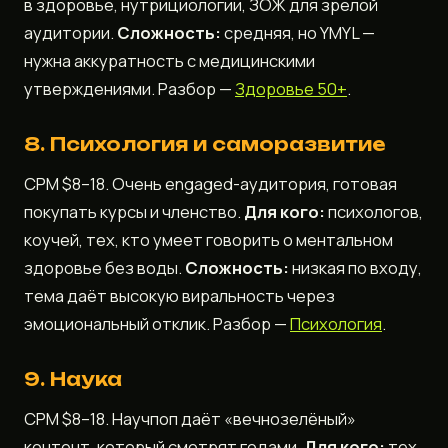
в здоровье, нутрициологии, ЗОЖ для зрелой
аудитории.
Сложность:
средняя, но YMYL —
нужна аккуратность с медицинскими
утверждениями. Разбор —
Здоровье 50+
.
8. Психология и саморазвитие
CPM $8–18. Очень engaged-аудитория, готовая
покупать курсы и членство.
Для кого:
психологов,
коучей, тех, кто умеет говорить о ментальном
здоровье без воды.
Сложность:
низкая по входу,
тема даёт высокую виральность через
эмоциональный отклик. Разбор —
Психология
.
9. Наука
CPM $8–18. Научпоп даёт «вечнозелёный»
контент, который смотрят годами.
Для кого:
тех,