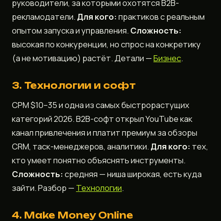
руководители, за которыми охотятся B2B-
рекламодатели.
Для кого:
практиков с реальным
опытом запуска и управления.
Сложность:
высокая по конкуренции, но спрос на конкретику
(а не мотивацию) растёт. Детали —
Бизнес
.
3. Технологии и софт
CPM $10–35 и одна из самых быстрорастущих
категорий 2026. B2B-софт открыл YouTube как
канал привлечения и платит премиум за обзоры
CRM, таск-менеджеров, аналитики.
Для кого:
тех,
кто умеет понятно объяснять инструменты.
Сложность:
средняя — ниша широкая, есть куда
зайти. Разбор —
Технологии
.
4. Make Money Online